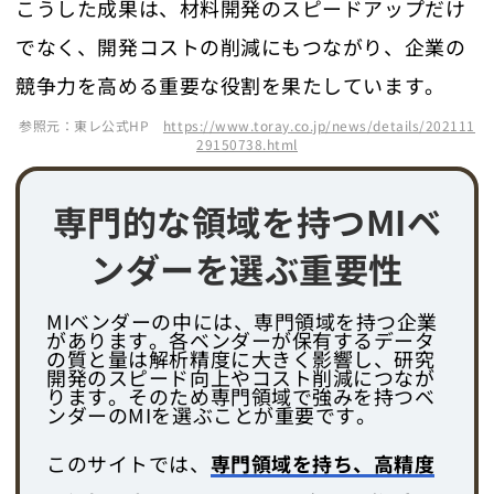
こうした成果は、材料開発のスピードアップだけ
でなく、開発コストの削減にもつながり、企業の
競争力を高める重要な役割を果たしています。
参照元：東レ公式HP
https://www.toray.co.jp/news/details/202111
29150738.html
専門的な領域を持つMIベ
ンダーを選ぶ重要性
MIベンダーの中には、専門領域を持つ企業
があります。各ベンダーが保有するデータ
の質と量は解析精度に大きく影響し、研究
開発のスピード向上やコスト削減につなが
ります。そのため専門領域で強みを持つベ
ンダーのMIを選ぶことが重要です。
このサイトでは、
専門領域を持ち、高精度