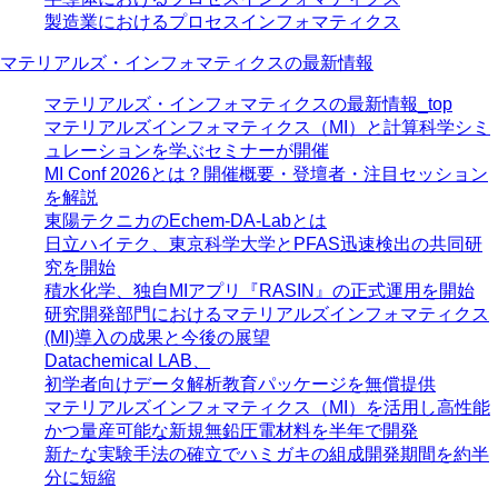
製造業におけるプロセスインフォマティクス
マテリアルズ・インフォマティクスの最新情報
マテリアルズ・インフォマティクスの最新情報_top
マテリアルズインフォマティクス（MI）と計算科学シミ
ュレーションを学ぶセミナーが開催
MI Conf 2026とは？開催概要・登壇者・注目セッション
を解説
東陽テクニカのEchem-DA-Labとは
日立ハイテク、東京科学大学とPFAS迅速検出の共同研
究を開始
積水化学、独自MIアプリ『RASIN』の正式運用を開始
研究開発部門におけるマテリアルズインフォマティクス
(MI)導入の成果と今後の展望
Datachemical LAB、
初学者向けデータ解析教育パッケージを無償提供
マテリアルズインフォマティクス（MI）を活用し高性能
かつ量産可能な新規無鉛圧電材料を半年で開発
新たな実験手法の確立でハミガキの組成開発期間を約半
分に短縮