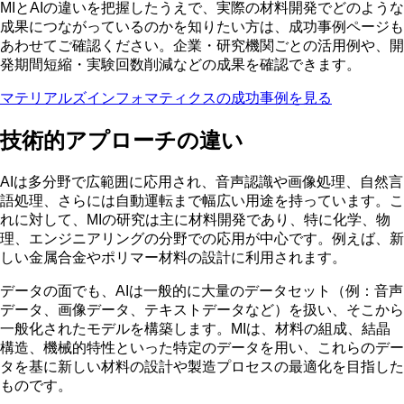
MIとAIの違いを把握したうえで、実際の材料開発でどのような
成果につながっているのかを知りたい方は、成功事例ページも
あわせてご確認ください。企業・研究機関ごとの活用例や、開
発期間短縮・実験回数削減などの成果を確認できます。
マテリアルズインフォマティクスの成功事例を見る
技術的アプローチの違い
AIは多分野で広範囲に応用され、音声認識や画像処理、自然言
語処理、さらには自動運転まで幅広い用途
を持っています。こ
れに対して、
MIの研究は主に材料開発であり、特に化学、物
理、エンジニアリングの分野での応用が中心
です。例えば、新
しい金属合金やポリマー材料の設計に利用されます。
データの面でも、AIは一般的に大量のデータセット（例：音声
データ、画像データ、テキストデータなど）を扱い、そこから
一般化されたモデルを構築します。MIは、材料の組成、結晶
構造、機械的特性といった特定のデータを用い、これらのデー
タを基に新しい材料の設計や製造プロセスの最適化を目指した
ものです。