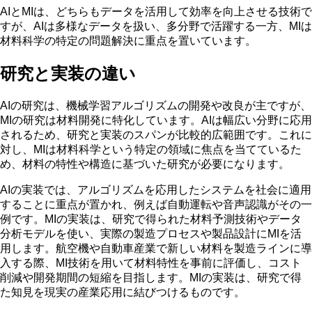
AIとMIは、どちらもデータを活用して効率を向上させる技術で
すが、
AIは多様なデータを扱い、多分野で活躍する一方
、MIは
材料科学の特定の問題解決に重点を置いています。
研究と実装の違い
AIの研究は、機械学習アルゴリズムの開発や改良
が主ですが、
MIの研究は材料開発に特化
しています。AIは幅広い分野に応用
されるため、研究と実装のスパンが比較的広範囲です。これに
対し、MIは材料科学という特定の領域に焦点を当てているた
め、材料の特性や構造に基づいた研究が必要になります。
AIの実装では、アルゴリズムを応用したシステムを社会に適用
することに重点が置かれ、例えば自動運転や音声認識がその一
例です。MIの実装は、研究で得られた材料予測技術やデータ
分析モデルを使い、
実際の製造プロセスや製品設計にMIを活
用
します。航空機や自動車産業で新しい材料を製造ラインに導
入する際、MI技術を用いて材料特性を事前に評価し、コスト
削減や開発期間の短縮を目指します。MIの実装は、研究で得
た知見を現実の産業応用に結びつけるものです。