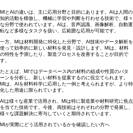
MIとAIの違いは、主に応用分野と目的にあります。
AIは人間の
知的活動を模倣し、機械に学習や判断を行わせる
技術で、様々
な分野で使われています。
AIは、音声認識、画像解析、自動運
転など多様なタスクを扱い、広範囲な応用が可能
です。
一方、MIは材料開発に特化した分野で、AI技術やデータ解析を
使って効率的に新しい材料を発見・設計します。MIは、材料
の特性を予測したり、製造プロセスを改善することが目的で
す。
たとえば、MIではデータベース内の材料の組成や性質のパタ
ーンを分析し、新しい材料を提案するのに役立てられます。
MIは、AIを材料科学に応用した一例と考えられますが、より特
化した用途に限られています。
AIは様々な産業で活用され、MIは特に製造業や材料研究に焦点
を当てた技術です。今後、両技術はそれぞれの分野で発展し、
様々な課題解決に寄与していくと期待されています。
MIが実際にどう活用されているかを確認したい方へ