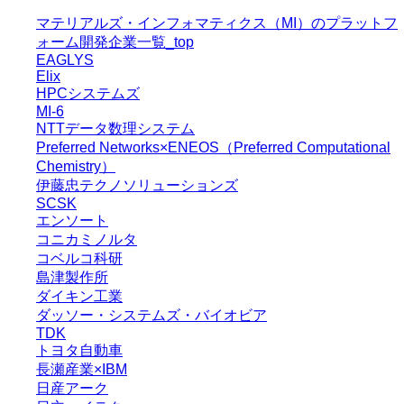
マテリアルズ・インフォマティクス（MI）のプラットフ
ォーム開発企業一覧_top
EAGLYS
Elix
HPCシステムズ
MI-6
NTTデータ数理システム
Preferred Networks×ENEOS（Preferred Computational
Chemistry）
伊藤忠テクノソリューションズ
SCSK
エンソート
コニカミノルタ
コベルコ科研
島津製作所
ダイキン工業
ダッソー・システムズ・バイオビア
TDK
トヨタ自動車
長瀬産業×IBM
日産アーク