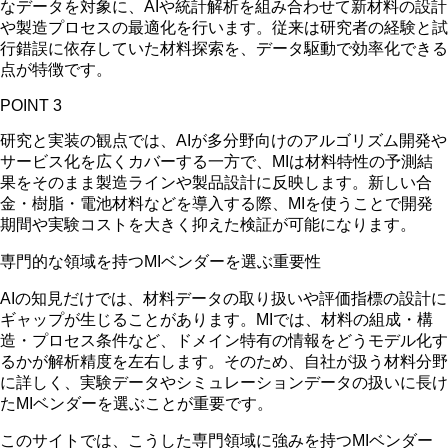
なデータを対象に、AIや統計解析を組み合わせて新材料の設計
や製造プロセスの最適化を行います。従来は研究者の経験と試
行錯誤に依存していた材料探索を、データ駆動で効率化できる
点が特徴です。
POINT 3
研究と実装の観点では、AIが多分野向けのアルゴリズム開発や
サービス化を広くカバーする一方で、MIは材料特性の予測結
果をそのまま製造ラインや製品設計に反映します。新しい合
金・樹脂・電池材料などを導入する際、MIを使うことで開発
期間や実験コストを大きく抑えた検証が可能になります。
専門的な領域を持つMIベンダーを選ぶ重要性
AIの知見だけでは、材料データの取り扱いや評価指標の設計に
ギャップが生じることがあります。MIでは、材料の組成・構
造・プロセス条件など、ドメイン特有の情報をどうモデル化す
るかが解析精度を左右します。そのため、自社が扱う材料分野
に詳しく、実験データやシミュレーションデータの扱いに長け
たMIベンダーを選ぶことが重要です。
このサイトでは、こうした専門領域に強みを持つMIベンダー