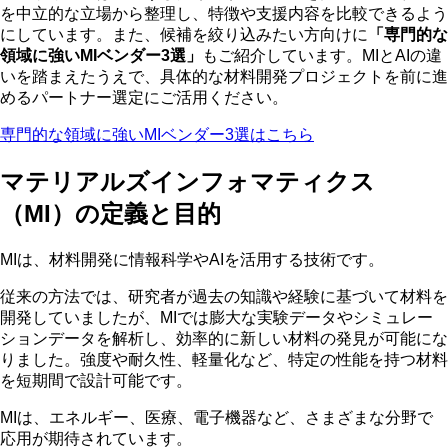
を中立的な立場から整理し、特徴や支援内容を比較できるよう
にしています。また、候補を絞り込みたい方向けに
「専門的な
領域に強いMIベンダー3選」
もご紹介しています。MIとAIの違
いを踏まえたうえで、具体的な材料開発プロジェクトを前に進
めるパートナー選定にご活用ください。
専門的な領域に強いMIベンダー3選はこちら
マテリアルズインフォマティクス
（MI）の定義と目的
MIは、材料開発に情報科学やAIを活用する技術です。
従来の方法では、研究者が過去の知識や経験に基づいて材料を
開発していましたが、MIでは
膨大な実験データやシミュレー
ションデータを解析し、効率的に新しい材料の発見が可能
にな
りました。強度や耐久性、軽量化など、特定の性能を持つ材料
を短期間で設計可能です。
MIは、エネルギー、医療、電子機器など、さまざまな分野で
応用が期待されています。