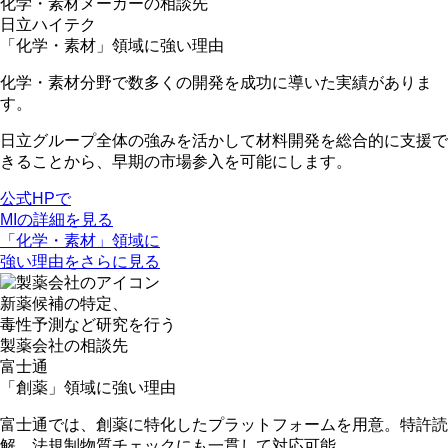
化学・素材メーカー
の相談先
日立ハイテク
「化学・素材」領域に強い理由
化学・素材分野で
数多くの開発を成功に導いた実績
がありま
す。
日立グループ全体の強みを活かして材料開発を総合的に支援で
きる
ことから、早期の市場参入を可能にします。
公式HPで
MIの詳細を見る
「化学・素材」領域に
強い理由をさらに見る
新薬候補の特定、
毒性予測など研究を行う
製薬会社
の相談先
富士通
「創薬」領域に強い理由
富士通では、創薬に特化したプラットフォームを用意。
特許読
解、法規制物質チェックにも一貫して対応
可能。