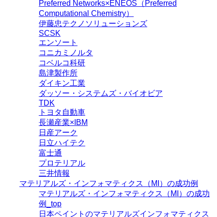
Preferred Networks×ENEOS（Preferred
Computational Chemistry）
伊藤忠テクノソリューションズ
SCSK
エンソート
コニカミノルタ
コベルコ科研
島津製作所
ダイキン工業
ダッソー・システムズ・バイオビア
TDK
トヨタ自動車
長瀬産業×IBM
日産アーク
日立ハイテク
富士通
プロテリアル
三井情報
マテリアルズ・インフォマティクス（MI）の成功例
マテリアルズ・インフォマティクス（MI）の成功
例_top
日本ペイントのマテリアルズインフォマティクス