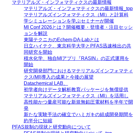
マテリアルズ・インフォマティクスの最新情報
マテリアルズ・インフォマティクスの最新情報_top
マテリアルズインフォマティクス（MI）と計算科
学シミュレーションを学ぶセミナーが開催
MI Conf 2026とは？開催概要・登壇者・注目セッシ
ョンを解説
東陽テクニカのEchem-DA-Labとは
日立ハイテク、東京科学大学とPFAS迅速検出の共
同研究を開始
積水化学、独自MIアプリ『RASIN』の正式運用を
開始
研究開発部門におけるマテリアルズインフォマティ
クス(MI)導入の成果と今後の展望
Datachemical LAB、
初学者向けデータ解析教育パッケージを無償提供
マテリアルズインフォマティクス（MI）を活用し
高性能かつ量産可能な新規無鉛圧電材料を半年で開
発
新たな実験手法の確立でハミガキの組成開発期間を
約半分に短縮
PFAS規制の現状と研究動向について