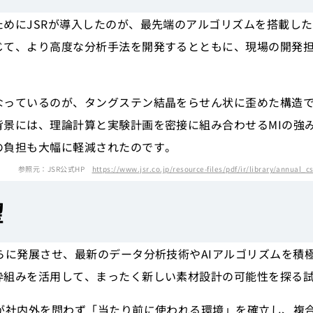
めにJSRが導入したのが、最先端のアルゴリズムを搭載した
じて、より高度な分析手法を開発するとともに、現場の開発
なっているのが、タングステン結晶をらせん状に歪めた構造
背景には、理論計算と実験計画を密接に組み合わせるMIの強
の負担も大幅に軽減されたのです。
参照元：JSR公式HP
https://www.jsr.co.jp/resource-files/pdf/ir/library/annual
望
らに発展させ、最新のデータ分析技術やAIアルゴリズムを積
枠組みを活用して、まったく新しい素材設計の可能性を探る
ルが社内外を問わず「当たり前に使われる環境」を確立し、複