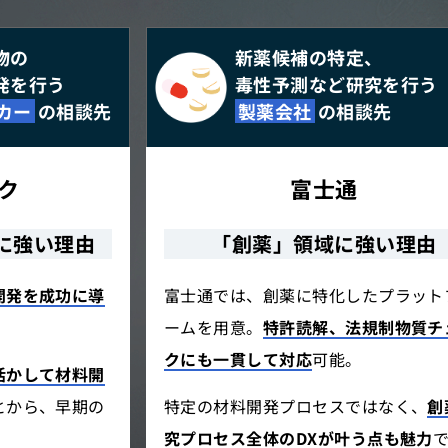
物の
新薬候補の特定、
発を行う
毒性予測など研究を行う
カー
の相談先
製薬会社
の相談先
ク
富士通
に強い理由
「創薬」領域に強い理由
開発を成功に導
富士通では、創薬に特化したプラット
ームを用意。
特許読解、法規制物質チ
クにも一貫して対応
可能。
活かして材料開
とから、早期の
特定の材料開発プロセスではなく、
創
究プロセス全体のDXが叶う点も魅力