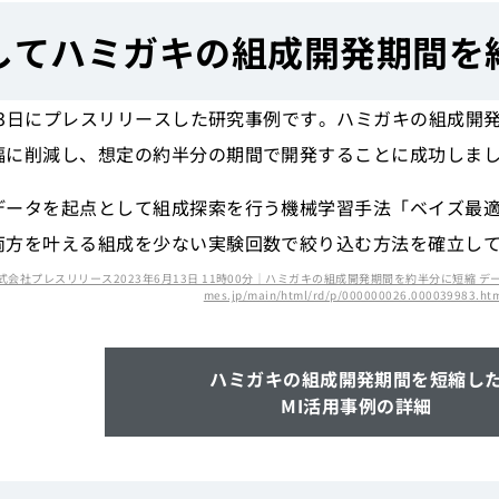
用してハミガキの組成開発期間を
月13日にプレスリリースした研究事例です。ハミガキの組成
幅に削減し、想定の約半分の期間で開発することに成功しま
データを起点として組成探索を行う機械学習手法「ベイズ最
両方を叶える組成を少ない実験回数で絞り込む方法を確立し
株式会社プレスリリース2023年6月13日 11時00分｜ハミガキの組成開発期間を約半分に短縮 デー
mes.jp/main/html/rd/p/000000026.000039983.ht
ハミガキの組成開発期間を短縮し
MI活用事例の詳細