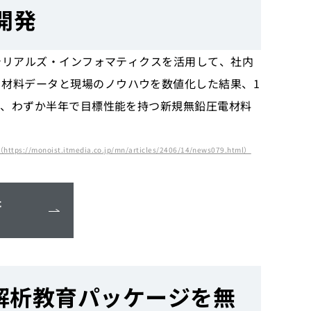
開発
マテリアルズ・インフォマティクスを活用して、社内
材料データと現場のノウハウを数値化した結果、1
果、わずか半年で目標性能を持つ新規無鉛圧電材料
.itmedia.co.jp/mn/articles/2406/14/news079.html）
た
ータ解析教育パッケージを無