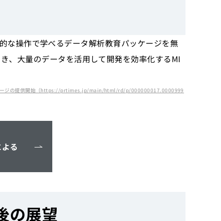
も直感的な操作で学べるデータ解析教育パッケージを無
き、大量のデータを活用して開発を効率化するMI
tps://prtimes.jp/main/html/rd/p/000000017.0000999
による
後の展望