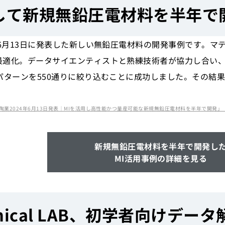
用して新規無鉛圧電材料を半年で
年6月13日に発表した新しい無鉛圧電材料の開発事例です。
最適化。データサイエンティストと熟練技術者が協力し合い、
パターンを550通りに絞り込むことに成功しました。その結
024年6月13日発表｜MIを活用し高性能かつ量産可能な新規無鉛圧電材料を半年で開発」（https://monoist
新規無鉛圧電材料を半年で開発し
MI活用事例の詳細を見る
hemical LAB、初学者向けデ