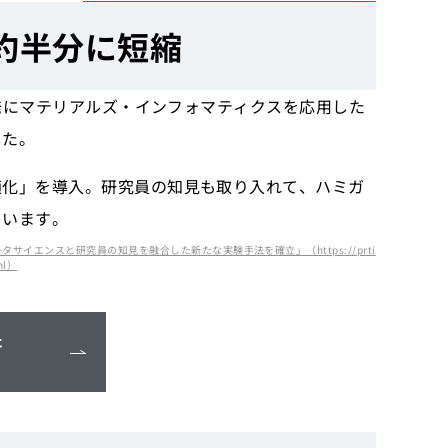
約半分に短縮
開発にマテリアルズ・インフォマティクスを応用した
した。
適化」を導入。研究員の知見も取り入れて、ハミガ
ています。
タサイエンスと研究員の知見を融合した新たな実験手法を確立」（https://prti
ml）
た